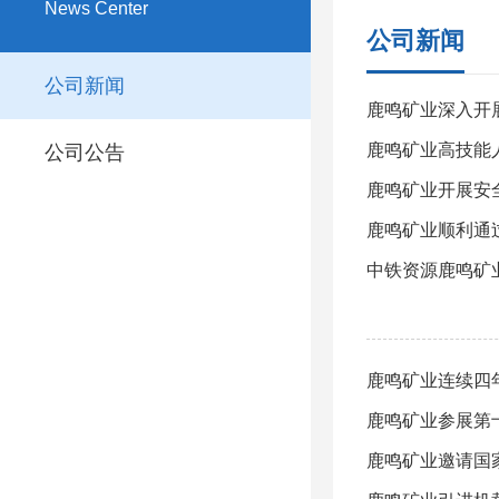
News Center
公司新闻
公司新闻
鹿鸣矿业深入开
鹿鸣矿业高技能
公司公告
鹿鸣矿业开展安
鹿鸣矿业顺利通
中铁资源鹿鸣矿
鹿鸣矿业连续四年
鹿鸣矿业参展第
鹿鸣矿业邀请国