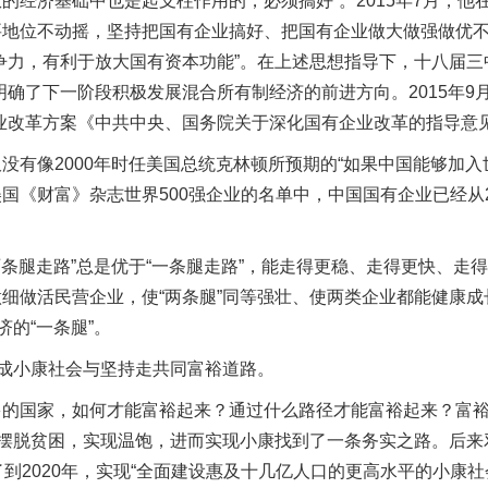
经济基础中也是起支柱作用的，必须搞好”。2015年7月，他
地位不动摇，坚持把国有企业搞好、把国有企业做大做强做优不动
争力，有利于放大国有资本功能”。在上述思想指导下，十八届三
确了下一阶段积极发展混合所有制经济的前进方向。2015年9
业改革方案《中共中央、国务院关于深化国有企业改革的指导意
像2000年时任美国总统克林顿所预期的“如果中国能够加入
《财富》杂志世界500强企业的名单中，中国国有企业已经从200
腿走路”总是优于“一条腿走路”，能走得更稳、走得更快、走得
细做活民营企业，使“两条腿”同等强壮、使两类企业都能健康
的“一条腿”。
成小康社会与坚持走共同富裕道路。
国家，如何才能富裕起来？通过什么路径才能富裕起来？富裕
为摆脱贫困，实现温饱，进而实现小康找到了一条务实之路。后
到2020年，实现“全面建设惠及十几亿人口的更高水平的小康