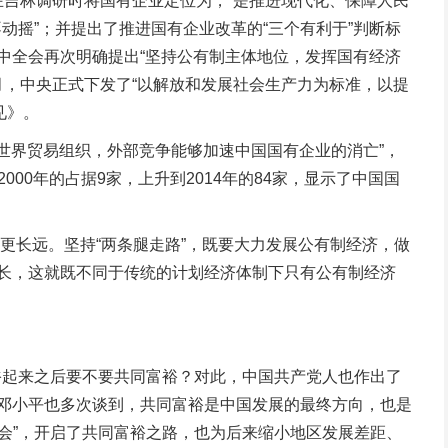
在吉林调研时将国有企业定位为，“是推进现代化、保障人民
摇”；并提出了推进国有企业改革的“三个有利于”判断标
中全会再次明确提出“坚持公有制主体地位，发挥国有经济
月，中央正式下发了“以解放和发展社会生产力为标准，以提
见》。
世界贸易组织，外部竞争能够加速中国国有企业的消亡”，
0年的占据9家，上升到2014年的84家，显示了中国国
更长远。坚持“两条腿走路”，既要大力发展公有制经济，做
成长，这就既不同于传统的计划经济体制下只有公有制经济
起来之后要不要共同富裕？对此，中国共产党人也作出了
来邓小平也多次谈到，共同富裕是中国发展的最终方向，也是
社会”，开启了共同富裕之路，也为后来缩小地区发展差距、