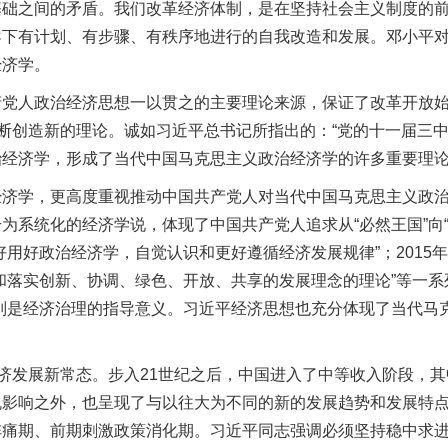
基础之间的矛盾。我们改革经济体制，是在坚持社会主义制度的
导下有计划、有步骤、有秩序地进行的自我改造和发展。邓小平
经济学。
人政治经济思想一以贯之的主要理论来源，保证了改革开放始终
不断创造新的理论。诚如习近平总书记所指出的：“党的十一届三
经济学，形成了当代中国马克思主义政治经济学的许多重要理论
学，更高度重视推动中国共产党人对当代中国马克思主义政治
系统化的经济学说，体现了中国共产党人追求从“必然王国”向“自
用好政治经济学，自觉认识和更好遵循经济发展规律”；2015
和落实创新、协调、绿色、开放、共享的发展理念的理论”等一系
别是经济治理的指导意义。习近平经济思想也充分体现了当代马
济发展新常态。步入21世纪之后，中国进入了中等收入阶段，其
响之外，也呈现了与以往大为不同的新的发展趋势和发展特点。20
阵痛期、前期刺激政策消化期。习近平同志强调必须坚持稳中求