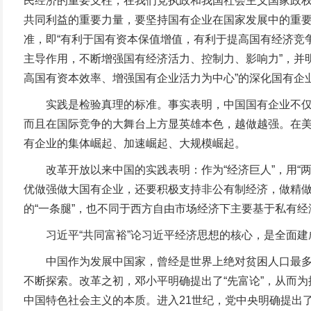
民经济的重要支柱，在我们党执政和我国社会主义国家政权的
共同利益的重要力量，要坚持国有企业在国家发展中的重要
准，即“有利于国有资本保值增值，有利于提高国有经济竞
主导作用，不断增强国有经济活力、控制力、影响力”，并明
高国有资本效率、增强国有企业活力为中心”的深化国有企
实践是检验真理的标准。事实表明，中国国有企业不仅没有
而且在国际竞争的大舞台上方显英雄本色，越做越强。在美国
有企业的集体崛起、加速崛起、大规模崛起。
改革开放以来中国的实践表明：作为“经济巨人”，用“两条
优做强做大国有企业，还要积极支持非公有制经济，做精做
的“一条腿”，也不同于西方自由市场经济下主要基于私有经济
习近平“共同富裕”论习近平经济思想的核心，是全面建
中国作为发展中国家，曾经是世界上绝对贫困人口最多的
不断探索。改革之初，邓小平明确提出了“先富论”，从而
中国特色社会主义的本质。进入21世纪，党中央明确提出了