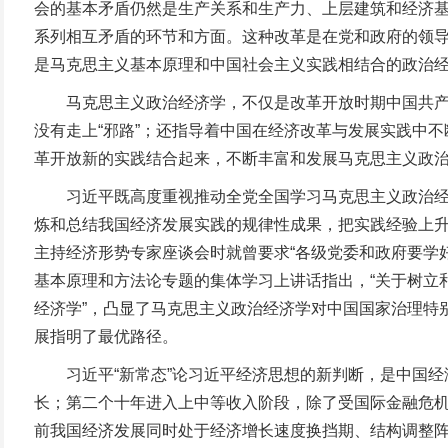
会的基本矛盾仍然是生产关系和生产力、上层建筑和经济
系列相互矛盾的环节和方面。这种改革是在党和政府的领
是马克思主义基本原理和中国社会主义实践相结合的政治
马克思主义政治经济学，不仅是改革开放时期中国共产党
没有走上“邪路”；还指导着中国在经济改革与发展实践中
革开放新的实践结合起来，不断丰富和发展马克思主义政治
习近平既高度重视推动全党全国学习马克思主义政治经济
炼和总结我国经济发展实践的规律性成果，把实践经验上升为
主持经济形势专家座谈会时就曾要求“各级党委和政府要学好
基本原理和方法论专题的集体学习上讲话指出，“关于树立
经济学”，凸显了马克思主义政治经济学对中国国家治理特
展指明了最优路径。
习近平“新常态”论习近平经济思想的新判断，是中国经
长；第二个十年进入上中等收入阶段，除了受国际金融危机影
前我国经济发展同时处于经济增长速度换挡期、结构调整