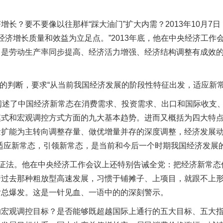
？要不要像以往那样“踩大油门”扩大内需？2013年10月7
经济增长质量和效益为立足点。”2013年底，他在中央经济工作
，是劳动生产率同步提高、经济活力增强、经济结构调整有成效
的判断，要求“从当前我国经济发展的阶段性特征出发，适应新常
述了中国经济新常态在消费需求、投资需求、出口和国际收支、
模式和宏观调控方式方面的九大基本趋势。进而又概括为四大特
量扩能为主转向调整存量、做优增量并存的深度调整，经济发展
适应新常态，引领新常态，是当前和今后一个时期我国经济发展的
证法。他在中央经济工作会议上还特别告诫全党：把经济新常态
着过去那种粗放型高速发展，习惯于铺摊子、上项目，就跟不上
后总爆发。这是一针见血、一语中的的深刻警示。
观调控目标？是否能够既超越国际上通行的五大目标、五大指