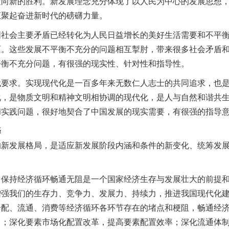
走向新的胜利。新发展理念充分体现了以人民为中心的发展思想
汇聚起奋进新时代的磅礴力量。
会主要矛盾已经转化为人民日益增长的美好生活需要和不平衡
面。这些发展不平衡不充分的问题相互掣肘，带来很多社会矛盾
平衡不充分问题，有很强的现实性、针对性和指导性。
求。实现现代化是一百多年来无数仁人志士的共同追求，也是
化，是物质文明和精神文明相协调的现代化，是人与自然和谐共
和实践问题，很好地契合了中国发展的现实需要，有很强的指导
择
发展格局，是适应新发展阶段内涵和条件的新变化、统筹发展
持经济循环畅通无阻是一个国家经济生存与发展壮大的前提和
增强我们的生存力、竞争力、发展力、持续力，推进我国现代化
分配、流通、消费等经济循环各环节存在的堵点和梗阻，畅通经
力；深化要素市场化配置改革，提高要素配置效率；深化流通体