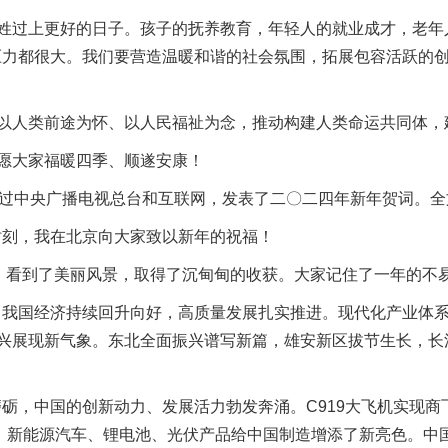
过上更好的日子。孩子的抚养教育，年轻人的就业成才，老年
压力都很大。我们要营造温暖和谐的社会氛围，拓展包容活跃的
人类前途为怀、以人民福祉为念，推动构建人类命运共同体，
愿大家福暖四季、顺遂安康！
通过中央广播电视总台和互联网，发表了二〇二四年新年贺词。全
刻，我在北京向大家致以新年的祝福！
，看到了美丽风景，取得了沉甸甸的收获。大家记住了一年的不
国经济持续回升向好，高质量发展扎实推进。现代化产业体系
振兴展现新气象。东北全面振兴谱写新篇，雄安新区拔节生长，
，中国的创新动力、发展活力勃发奔涌。C919大飞机实现商飞
，新能源汽车、锂电池、光伏产品给中国制造增添了新亮色。中