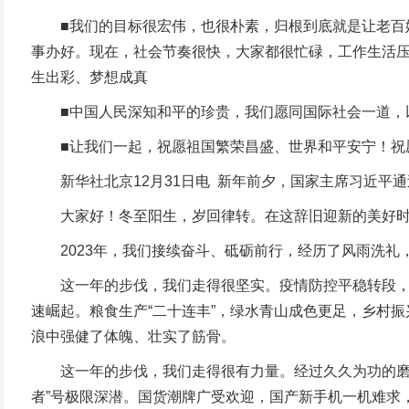
■我们的目标很宏伟，也很朴素，归根到底就是让老百姓
事办好。现在，社会节奏很快，大家都很忙碌，工作生活
生出彩、梦想成真
■中国人民深知和平的珍贵，我们愿同国际社会一道，以
■让我们一起，祝愿祖国繁荣昌盛、世界和平安宁！祝
新华社北京12月31日电 新年前夕，国家主席习近平
大家好！冬至阳生，岁回律转。在这辞旧迎新的美好时
2023年，我们接续奋斗、砥砺前行，经历了风雨洗礼
这一年的步伐，我们走得很坚实。疫情防控平稳转段，我
速崛起。粮食生产“二十连丰”，绿水青山成色更足，乡村
浪中强健了体魄、壮实了筋骨。
这一年的步伐，我们走得很有力量。经过久久为功的磨砺
者”号极限深潜。国货潮牌广受欢迎，国产新手机一机难求