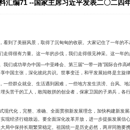
料汇编71 --国家主席习近平发表二〇二四
，看到了美丽风景，取得了沉甸甸的收获。大家记住了一年的不
走得很有力量。这一年的步伐，我们走得很见神采。这一年的
我们成功举办中国—中亚峰会、第三届“一带一路”国际合作高
分享中国主张，深化彼此共识。世事变迁，和平发展始终是主旋
一些群众就业、生活遇到困难，一些地方发生洪涝、台风、地
，埋头苦干的工人，敢闯敢拼的创业者，保家卫国的子弟兵，各
式现代化，完整、准确、全面贯彻新发展理念，加快构建新发展
，实现经济行稳致远。要全面深化改革开放，进一步提振发展信
展大局中保持长期繁荣稳定。祖国统一是历史必然，两岸同胞要