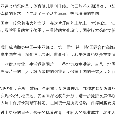
会精彩纷呈，体育健儿勇创佳绩。假日旅游人潮涌动，电影市场
好幸福的追求，也展现了一个活力满满、热气腾腾的中国。
度，传承着伟大的文明。在这片辽阔的土地上，大漠孤烟、江
光，殷墟甲骨的文字传承，三星堆的文化瑰宝，国家版本馆的文
们成功举办中国—中亚峰会、第三届“一带一路”国际合作高峰
分享中国主张，深化彼此共识。世事变迁，和平发展始终是主旋
些群众就业、生活遇到困难，一些地方发生洪涝、台风、地震
，埋头苦干的工人，敢闯敢拼的创业者，保家卫国的子弟兵，各
。
现代化，完整、准确、全面贯彻新发展理念，加快构建新发展格
，实现经济行稳致远。要全面深化改革开放，进一步提振发展信
展大局中保持长期繁荣稳定。祖国统一是历史必然，两岸同胞要
上更好的日子。孩子的抚养教育，年轻人的就业成才，老年人