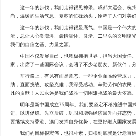
这一年的步伐，我们走得很见神采。成都大运会、杭州亚运
尚，温暖的生活气息、复苏的忙碌劲头，诠释了人们对美
这一年的步伐，我们走得很显底气。中国是一个伟大的国
流，总让人心潮澎湃、豪情满怀。良渚、二里头的文明曙
我们的自信之基、力量之源。
中国不仅发展自己，也积极拥抱世界，担当大国责任。我
家，出席了一些国际会议，会晤了不少老朋友、新伙伴，
前行路上，有风有雨是常态。一些企业面临经营压力，一
助，直面挑战、攻坚克难，我深受感动。辛勤劳作的农民
凡的贡献！人民永远是我们战胜一切困难挑战的最大依靠
明年是新中国成立75周年。我们要坚定不移推进中国式
进、以进促稳、先立后破，巩固和增强经济回升向好态势
要继续支持香港、澳门发挥自身优势，在更好融入国家发
我们的目标很宏伟，也很朴素，归根到底就是让老百姓过