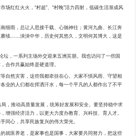
红红火火，“村超”、“村晚”活力四射，低碳生活渐成风
南细雨，总让人思接千载、心驰神往；黄河九曲、长江奔
脉赓续……泱泱中华，历史何其悠久，文明何其博大，这是
论坛，一系列主场外交迎来五洲宾朋。我也访问了一些国
律，合作共赢始终是硬道理。
等自然灾害，这些我都牵挂在心。大家不惧风雨、守望相
行各业的人们都在挥洒汗水，每一个平凡的人都作出了不平
局，推动高质量发展，统筹好发展和安全。要坚持稳中求
心，增强经济活力，以更大力度办教育、兴科技、育人才。
携手同心，共享民族复兴的伟大荣光。
的就医养老，是家事也是国事，大家要共同努力，把这些