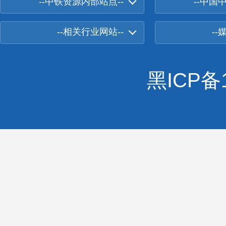
--中铁资源内部站点--
--中国
--相关行业网站--
--
黑ICP备1