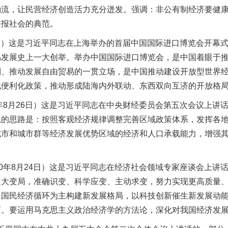
涌流，让民营经济创造活力充分迸发。强调：非公有制经济要健
回报社会的典范。
日）这是习近平同志在上海举办的首届中国国际进口博览会开幕
易发展史上一大创举。举办中国国际进口博览会，是中国着眼于
制、推动发展自由贸易的一贯立场，是中国推动建设开放型世界
化便利化政策，推动形成陆海内外联动、东西双向互济的开放格
8月26日）这是习近平同志在中央财经委员会第五次会议上讲
总的思路是：按照客观经济规律调整完善区域政策体系，发挥各
城市和城市群等经济发展优势区域的经济和人口承载能力，增强
年8月24日）这是习近平同志在经济社会领域专家座谈会上讲话
之大变局，准确识变、科学应变、主动求变，努力实现更高质量
通国民经济循环为主构建新发展格局，以科技创新催生新发展动
面。要运用马克思主义政治经济学的方法论，深化对我国经济发