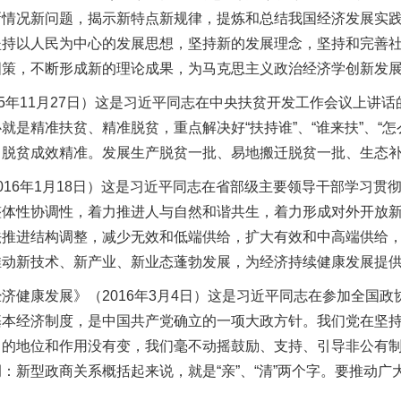
新情况新问题，揭示新特点新规律，提炼和总结我国经济发展实
坚持以人民为中心的发展思想，坚持新的发展理念，坚持和完善
国策，不断形成新的理论成果，为马克思主义政治经济学创新发
年11月27日）这是习近平同志在中央扶贫开发工作会议上讲
是精准扶贫、精准脱贫，重点解决好“扶持谁”、“谁来扶”、“怎
、脱贫成效精准。发展生产脱贫一批、易地搬迁脱贫一批、生态
6年1月18日）这是习近平同志在省部级主要领导干部学习贯
整体性协调性，着力推进人与自然和谐共生，着力形成对外开放
法推进结构调整，减少无效和低端供给，扩大有效和中高端供给
推动新技术、新产业、新业态蓬勃发展，为经济持续健康发展提
康发展》（2016年3月4日）这是习近平同志在参加全国政
基本经济制度，是中国共产党确立的一项大政方针。我们党在坚
中的地位和作用没有变，我们毫不动摇鼓励、支持、引导非公有
：新型政商关系概括起来说，就是“亲”、“清”两个字。要推动