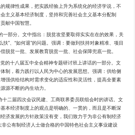
践的规律性成果，把实践经验上升为系统化的经济学说，不
社会主义基本经济制度，坚持和完善社会主义基本分配制
展贡献中国智慧。
话的一部分。文中指出：脱贫攻坚要取得实实在在的效果，关
么扶”、“如何退”的问题。强调：要做到扶持对象精准、项目
补偿脱贫一批、发展教育脱贫一批、社会保障兜底一批。
彻党的十八届五中全会精神专题研讨班上讲话的一部分。文
新体制，着力践行以人民为中心的发展思想。强调：供给侧
，增强供给结构对需求变化的适应性和灵活性，提高全要素
供源源不断的内生动力。
协十二届四次会议民建、工商联界委员联组会时的讲话。文
持基本经济制度上的观点是明确的、一贯的，而且是不断深
制经济发展的方针政策没有变，我们致力于为非公有制经济
广大非公有制经济人士做合格的中国特色社会主义事业建设