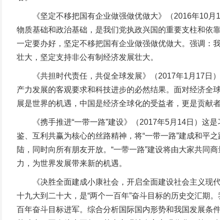
《坚定不移把国有企业做强做优做大》（2016年10月
物质基础和政治基础，是我们党执政兴国的重要支柱和依
一定要办好，坚定不移把国有企业做强做优做大。强调：
壮大，坚定支持非公有制经济发展壮大。
《共担时代责任，共促全球发展》（2017年1月17日
产力发展的客观要求和科技进步的必然结果。面对经济全
展是世界的机遇，中国是经济全球化的受益者，更是贡献者。
《携手推进“一带一路”建设》（2017年5月14日）这
鉴、互利共赢为核心的丝路精神，将“一带一路”建成和平
陆，同时向所有朋友开放。“一带一路”建设将由大家共同
力，为世界发展带来新的机遇。
《决胜全面建成小康社会，开启全面建设社会主义现代化国
十九大到二十大，是“两个一百年”奋斗目标的历史交汇期
百年奋斗目标进军。综合分析国际国内形势和我国发展条