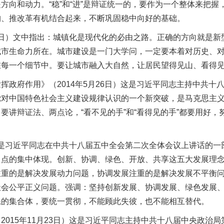
方向和动力。“稳”和“进”是辩证统一的，要作为一个整体来把
构、推改革有机结合起来，不断巩固稳中向好的基础。
2日）文中指出：城镇化是现代化的必由之路。正确的方向就是
城市生命力所在。城市建设是一门大学问，一定要本着对历史、
在每一个细节中。要让城市融入大自然，让居民望得见山、看得
府作用》（2014年5月26日）这是习近平同志主持中共十
党对中国特色社会主义建设规律认识的一个新突破，是马克思主
要讲辩证法、两点论，“看不见的手”和“看得见的手”都要用好
这是习近平同志在中共十八届五中全会第二次全体会议上讲话的
力点的集中体现。创新、协调、绿色、开放、共享这五大发展理
注重的是解决发展动力问题，协调发展注重的是解决发展不平衡
社会公平正义问题。强调：坚持创新发展、协调发展、绿色发展
系的集合体，要统一贯彻，不能顾此失彼，也不能相互替代。
15年11月23日）这是习近平同志主持中共十八届中央政治