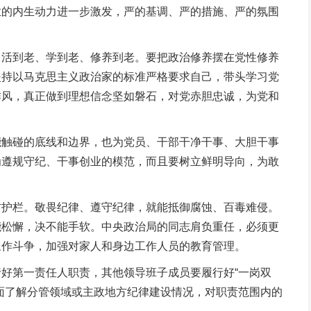
业的内生动力进一步激发，严的基调、严的措施、严的氛围
活到老、学到老、修养到老。要把政治修养摆在党性修养
坚持以马克思主义政治家的标准严格要求自己，带头学习党
作风，真正做到理想信念坚如磐石，对党赤胆忠诚，为党和
触碰的底线和边界，也为党员、干部干净干事、大胆干事
为遵规守纪、干事创业的模范，而且要树立鲜明导向，为敢
护栏。敬畏纪律、遵守纪律，就能抵御腐蚀、百毒难侵。
能松懈，决不能手软。中央政治局的同志肩负重任，必须更
象作斗争，加强对家人和身边工作人员的教育管理。
好第一责任人职责，其他领导班子成员要履行好“一岗双
面了解分管领域或主政地方纪律建设情况，对职责范围内的