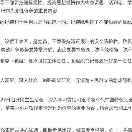
导干部要把锤炼党性、提高思想觉悟作为终身课题，活到老、学
党纪作为党性修养的重要内容
的纪律和干事创业是内在统一的。纪律既明确了不能触碰的底线
间
、设置了禁区，是党员、干部保持清正廉洁的安全防护栏。敬畏
反腐败斗争形势要异常清醒、态度要异常坚决，决不能松懈，决
委（党组）要承担好主体责任，党组织书记要履行好第一责任人
入基层、深入群众，加强调查研究，弄清楚人民群众的急难愁盼
日至27日召开民主生活会，深入学习贯彻习近平新时代中国特色
例、落实中央八项规定情况作为检查的重要内容，结合思想和工
责同志谈心谈话，听取意见建议，撰写发言提纲。会上，先听取