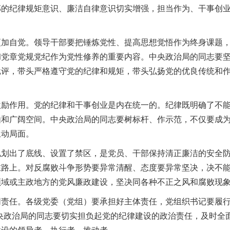
部的纪律规矩意识、廉洁自律意识切实增强，担当作为、干事创
自觉。领导干部要把锤炼党性、提高思想觉悟作为终身课题，
彻党章党规党纪作为党性修养的重要内容。中央政治局的同志要
批评，带头严格遵守党的纪律和规矩，带头弘扬党的优良传统和
作用。党的纪律和干事创业是内在统一的。纪律既明确了不能
由和广阔空间。中央政治局的同志要树标杆、作示范，不仅要成
生动局面。
出了底线、设置了禁区，是党员、干部保持清正廉洁的安全防
在路上。对反腐败斗争形势要异常清醒、态度要异常坚决，决不
领域或主政地方的党风廉政建设，坚决同各种不正之风和腐败现
任。各级党委（党组）要承担好主体责任，党组织书记要履行
央政治局的同志要切实担负起党的纪律建设的政治责任，及时全