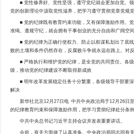
■ 党性修养好、党性坚强，遵守党纪就会更加自觉。领
党的创新理论中汲取党性滋养，把学习遵守贯彻党章党规
■ 党的纪律既有教育约束功能，又有保障激励作用。党
准绳。遵规守纪，就会拥有干事创业的充分自由和广阔空
■ 党的纪律为正确行使权力、防止以权谋私划出了底线
败的土壤和条件仍然存在，反腐败斗争就永远在路上。对
■ 严格执行和维护党的纪律，是全党的共同责任。各级党
级，推动党的纪律建设不断取得新成效
■ 明年改革发展稳定任务十分繁重，各级领导干部要深
解决
新华社北京12月27日电 中共中央政治局于12月26
的纪律教育约束和保障激励作用，把学习贯彻纪律处分条
中共中央总书记习近平主持会议并发表重要讲话。
会前，有关方面做了认真准备。中央政治局同志同有关负