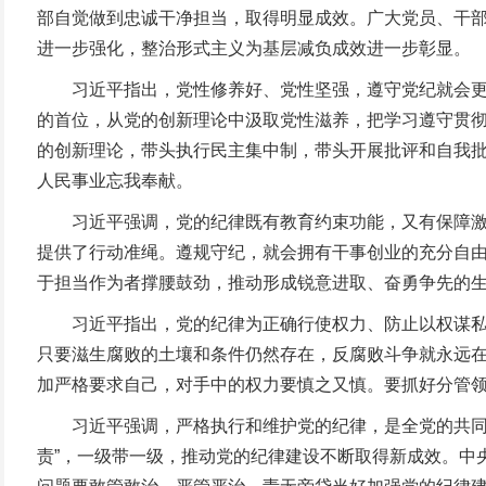
部自觉做到忠诚干净担当，取得明显成效。广大党员、干
进一步强化，整治形式主义为基层减负成效进一步彰显。
习近平指出，党性修养好、党性坚强，遵守党纪就会更加
的首位，从党的创新理论中汲取党性滋养，把学习遵守贯
的创新理论，带头执行民主集中制，带头开展批评和自我
人民事业忘我奉献。
习近平强调，党的纪律既有教育约束功能，又有保障激励
提供了行动准绳。遵规守纪，就会拥有干事创业的充分自
于担当作为者撑腰鼓劲，推动形成锐意进取、奋勇争先的
习近平指出，党的纪律为正确行使权力、防止以权谋私划
只要滋生腐败的土壤和条件仍然存在，反腐败斗争就永远
加严格要求自己，对手中的权力要慎之又慎。要抓好分管
习近平强调，严格执行和维护党的纪律，是全党的共同责
责”，一级带一级，推动党的纪律建设不断取得新成效。中